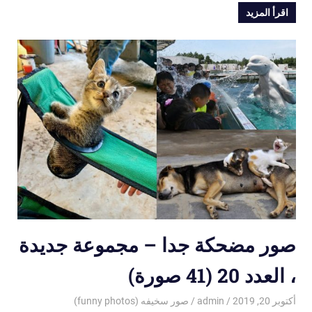
اقرأ المزيد
صور مضحكة جدا – مجموعة جديدة
، العدد 20 (41 صورة)
أكتوبر 20, 2019
admin
صور سخيفه (funny photos)