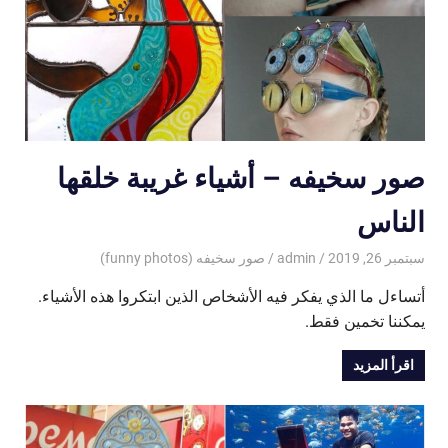
صور سخيفه – أشياء غريبة خلقها
الناس
سبتمبر 26, 2019
admin
صور سخيفه (funny photos)
أتساءل ما الذي يفكر فيه الأشخاص الذين ابتكروا هذه الأشياء.
يمكننا تخمين فقط.
اقرأ المزيد