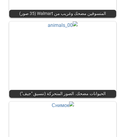
المتسوقين مضحك وغريب من Walmart (35 صور)
الحيوانات مضحك. الصور المتحركة (تنسيق "جيف")