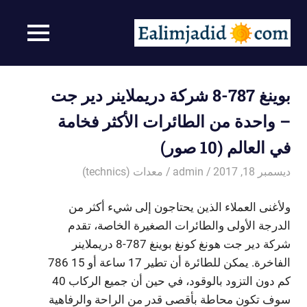
Ski
t
صور
MENU
conten
صور
سخيفه
رائعة
–
بوينغ 787-8 شركة دريملاينر دير جت
احصل
على
– واحدة من الطائرات الأكثر فخامة
مزاج
في العالم (10 صور)
جيد
من
ديسمبر 18, 2017
admin
معدات (technics)
مشاهدة
الصور
الممتعة
ولأغنى العملاء الذين يحتاجون إلى شيء أكثر من
الدرجة الأولى والطائرات الصغيرة الخاصة، تقدم
شركة دير جت هونغ كونغ بوينغ 787-8 دريملاينر
الفاخرة. يمكن للطائرة أن تطير 17 ساعة أو 15 786
كم دون التزود بالوقود، في حين أن جميع الركاب 40
سوف تكون محاطة بأقصى قدر من الراحة والرفاهية