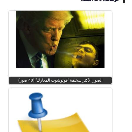
الصور الأكثر سخيفة "فوتوشوب المعارك" (48 صور)