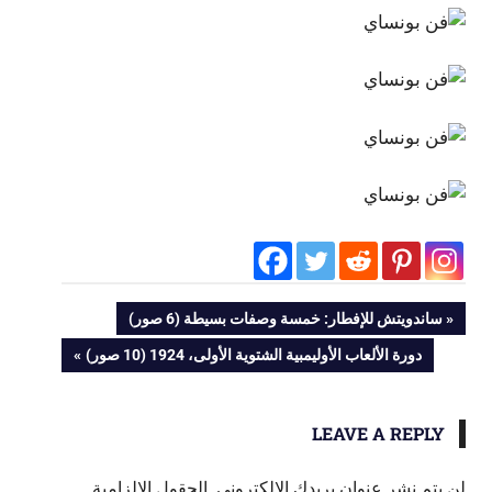
تصفّح
PREVIOUS
ساندويتش للإفطار: خمسة وصفات بسيطة (6 صور)
POST:
NEXT
دورة الألعاب الأوليمبية الشتوية الأولى، 1924 (10 صور)
المقالات
POST:
LEAVE A REPLY
لن يتم نشر عنوان بريدك الإلكتروني.
الحقول الإلزامية