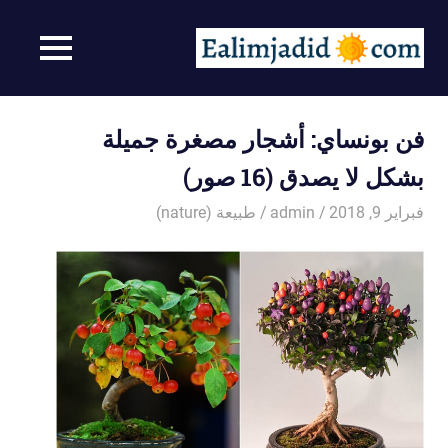
Ski
t
صور
MENU
conten
صور
سخيفه
رائعة
–
فن بونساي: أشجار مصغرة جميلة
احصل
على
بشكل لا يصدق (16 صور)
مزاج
جيد
فبراير 9, 2018
admin
طبيعة (nature)
من
مشاهدة
الصور
الممتعة