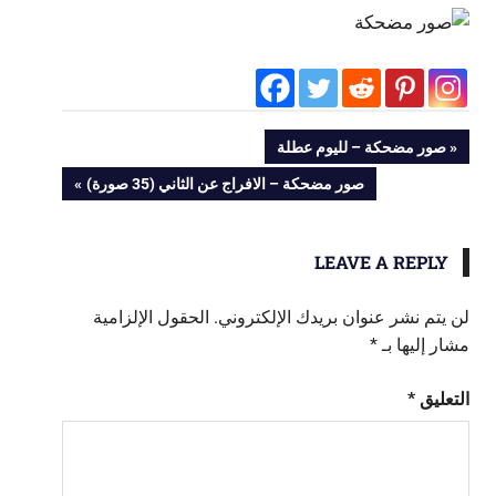
تصفّح
PREVIOUS
صور مضحكة – لليوم عطلة
POST:
NEXT
صور مضحكة – الافراج عن الثاني (35 صورة)
المقالات
POST:
LEAVE A REPLY
لن يتم نشر عنوان بريدك الإلكتروني.
الحقول الإلزامية
مشار إليها بـ
*
التعليق
*