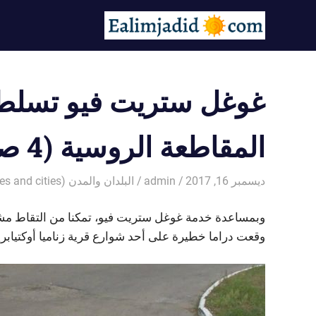
Ski
صور
t
conten
صور
سخيفه
رائعة
–
غوغل ستريت فيو تسلط 
احصل
على
مزاج
المقاطعة الروسية (4 صور)
جيد
من
مشاهدة
ديسمبر 16, 2017
admin
البلدان والمدن (Countries and cities)
الصور
الممتعة
وبمساعدة خدمة غوغل ستريت فيو، تمكنا من التقاط مشهد 
وقعت دراما خطيرة على أحد شوارع قرية زناميا أوكتياب