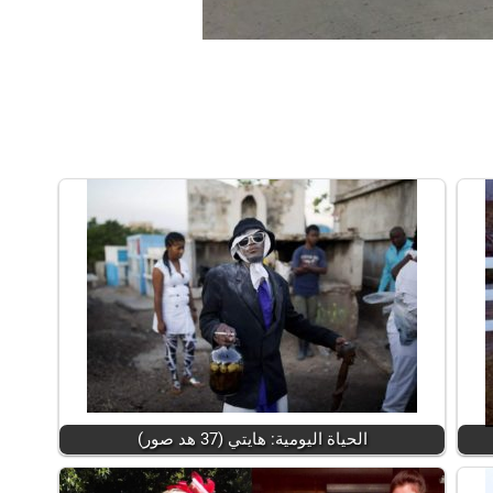
الحياة اليومية: هايتي (37 هد صور)